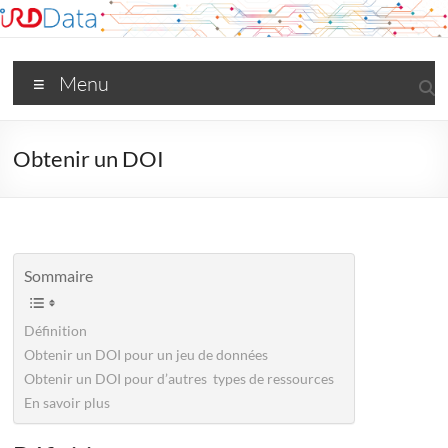
Aller
au
contenu
Menu
Obtenir un DOI
Sommaire
Définition
Obtenir un DOI pour un jeu de données
Obtenir un DOI pour d’autres types de ressources
En savoir plus